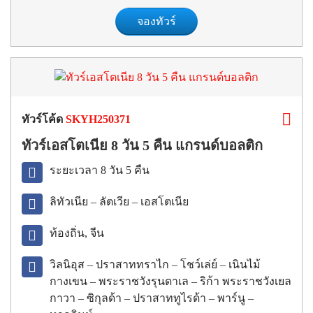
จองทัวร์
ทัวร์โค้ด
SKYH250371
ทัวร์เอสโตเนีย 8 วัน 5 คืน แกรนด์บอลติก
ระยะเวลา 8 วัน 5 คืน
ลิทัวเนีย – ลัตเวีย – เอสโตเนีย
ท้องถิ่น, จีน
วิลนิอุส – ปราสาททราไก – โชว์เล่ย์ – เนินไม้
กางเขน – พระราชวังรุนดาเล – ริก้า พระราชวังเยล
กาวา – ซิกุลด้า – ปราสาททูไรด้า – พาร์นู –