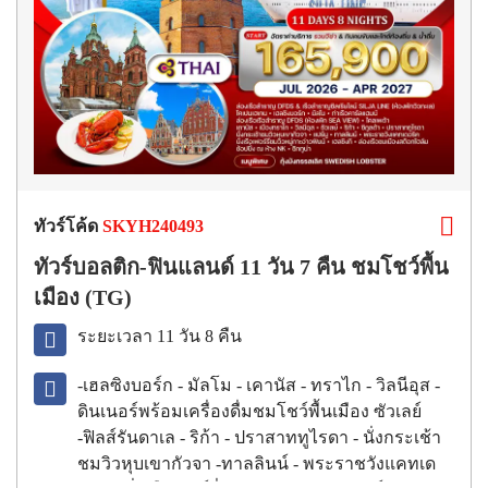
ทัวร์โค้ด
SKYH240493
ทัวร์บอลติก-ฟินแลนด์ 11 วัน 7 คืน ชมโชว์พื้น
เมือง (TG)
ระยะเวลา 11 วัน 8 คืน
-เฮลซิงบอร์ก - มัลโม - เคานัส - ทราไก - วิลนีอุส -
ดินเนอร์พร้อมเครื่องดื่มชมโชว์พื้นเมือง ซัวเลย์
-ฟิลส์รันดาเล - ริก้า - ปราสาททูไรดา - นั่งกระเช้า
ชมวิวหุบเขากัวจา -ทาลลินน์ - พระราชวังแคทเด