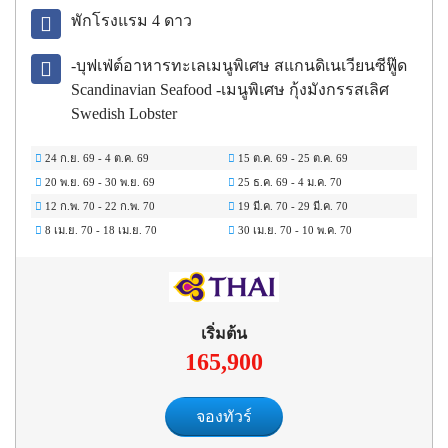
อริค - นั่งเรือเฟอร์รี่ชมวิวหมู่กาะอ่าวฟินน์ -เฮลซิงกิ
พักโรงแรม
4
ดาว
- สต๊อคโฮล์ม - ล่องเรือชมเมืองสต๊อกโฮล์ม - ซิก
ทูน่า
-บุฟเฟ่ต์อาหารทะเลเมนูพิเศษ สแกนดิเนเวียนซีฟู๊ด
Scandinavian Seafood -เมนูพิเศษ กุ้งมังกรรสเลิศ
Swedish Lobster
24 ก.ย. 69
-
4 ต.ค. 69
15 ต.ค. 69
-
25 ต.ค. 69
20 พ.ย. 69
-
30 พ.ย. 69
25 ธ.ค. 69
-
4 ม.ค. 70
12 ก.พ. 70
-
22 ก.พ. 70
19 มี.ค. 70
-
29 มี.ค. 70
8 เม.ย. 70
-
18 เม.ย. 70
30 เม.ย. 70
-
10 พ.ค. 70
เริ่มต้น
165,900
จองทัวร์