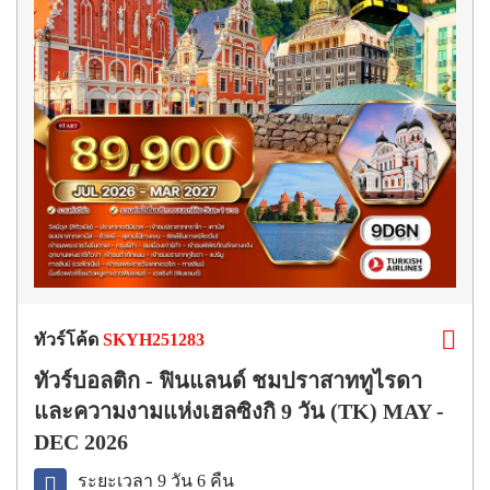
ทัวร์โค้ด
SKYH251283
ทัวร์บอลติก - ฟินแลนด์ ชมปราสาททูไรดา
และความงามแห่งเฮลซิงกิ 9 วัน (TK) MAY -
DEC 2026
ระยะเวลา 9 วัน 6 คืน