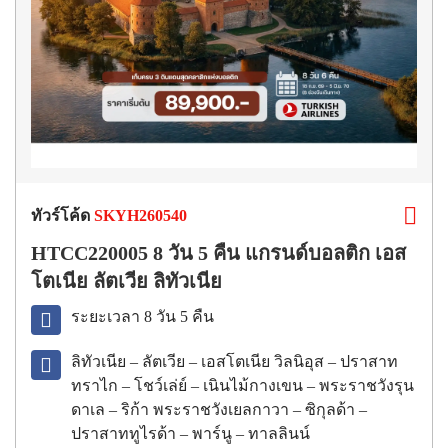
ทัวร์โค้ด
SKYH260540
HTCC220005 8 วัน 5 คืน แกรนด์บอลติก เอส
โตเนีย ลัตเวีย ลิทัวเนีย
ระยะเวลา 8 วัน 5 คืน
ลิทัวเนีย – ลัตเวีย – เอสโตเนีย วิลนิอุส – ปราสาท
ทราไก – โชว์เล่ย์ – เนินไม้กางเขน – พระราชวังรุน
ดาเล – ริก้า พระราชวังเยลกาวา – ซิกุลด้า –
ปราสาททูไรด้า – พาร์นู – ทาลลินน์