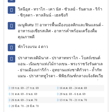
วิลนีอุส - ทราไก - เคา นัส - ซัวเลย์ - รันดาเล - ริก้า
- ซิกุลดา - ทาลลินน์ - เฮลซิงกิ
เมนูพิเศษ !!! อาหารพื้นเมืองบอลติกและฟินแลนด์ -
อาหารเอเชียรสเลิศ - อาหารค่ำพร้อมเครื่องดื่ม
คุณภาพดี
พักโรงแรม
4
ดาว
ปราสาทเจดิมินาส - ปราสาททราไก - โบสถ์เซนต์
แอน - เนินเขาแห่งไม้กางเขน - พระราชวังรันดาเล
- ย่านเมืองเก่าริก้า - อุทยานแห่งชาติกัวจา - ถ้ำกัท
แมน - ปราสาททูไรดา - พิพิธภัณฑ์กลางแจ้งลัตเวีย
- พระราชวังแคทเดอริก - ย่านเมืองเก่าทาลลินน์ -
มหาวิหารอเล็กซานเดอร์ เนฟสกี - โบสถ์เทมเปลิโอ
19 ก.ย. 69
-
27 ก.ย. 69
16 ต.ค. 69
-
24 ต.ค. 69
คิโอ - อนุสาวรีย์ซิเบลิอุส - วิหารอูสเพนสกี - ตลาด
31 ต.ค. 69
-
8 พ.ย. 69
28 พ.ย. 69
-
6 ธ.ค. 69
นัดริมทะเลเฮลซิงกิ
26 ธ.ค. 69
-
3 ม.ค. 70
13 ก.พ. 70
-
21 ก.พ. 70
20 มี.ค. 70
-
28 มี.ค. 70