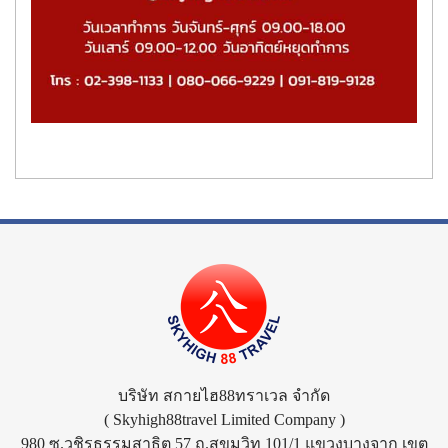
บริษัท สกายไฮ88ทราเวล จำกัด
( Skyhigh88travel Limited Company )
980 ซ.วชิรธรรมสาธิต 57 ถ.สุขุมวิท 101/1 แขวงบางจาก เขต