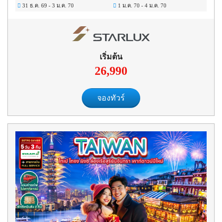
31 ธ.ค. 69
-
3 ม.ค. 70
1 ม.ค. 70
-
4 ม.ค. 70
เริ่มต้น
26,990
จองทัวร์