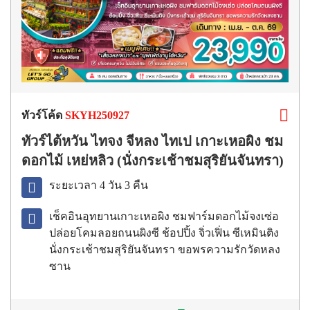
ทัวร์โค้ด
SKYH250927
ทัวร์ไต้หวัน ไทจง จีหลง ไทเป เกาะเหอผิง ชม
ดอกไม้ เหย่หลิว (นั่งกระเช้าชมสุริยันจันทรา)
ระยะเวลา 4 วัน 3 คืน
เช็คอินอุทยานเกาะเหอผิง ชมฟาร์มดอกไม้จงเซ่อ
ปล่อยโคมลอยถนนผิงซี ช้อปปิ้ง จิ่วเฟิ่น ซีเหมินติง
นั่งกระเช้าชมสุริยันจันทรา ขอพรความรักวัดหลง
ซาน