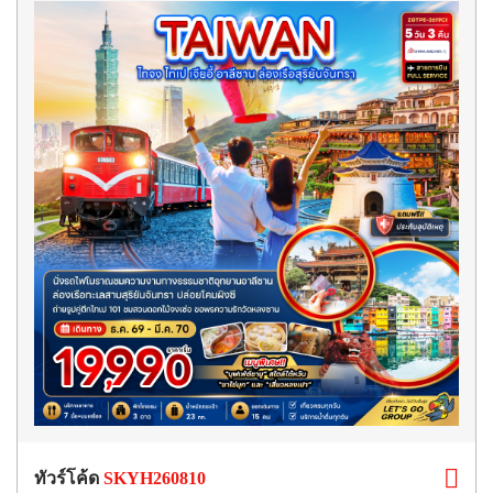
ทัวร์โค้ด
SKYH260810