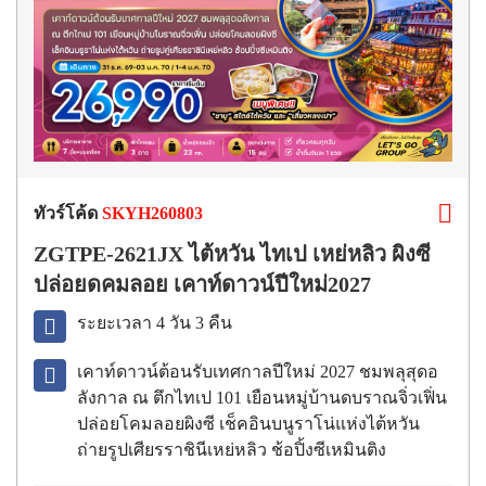
ทัวร์โค้ด
SKYH260803
ZGTPE-2621JX ไต้หวัน ไทเป เหย่หลิว ผิงซี
ปล่อยดคมลอย เคาท์ดาวน์ปีใหม่2027
ระยะเวลา 4 วัน 3 คืน
เคาท์ดาวน์ต้อนรับเทศกาลปีใหม่ 2027 ชมพลุสุดอ
ลังกาล ณ ตึกไทเป 101 เยือนหมู่บ้านดบราณจิ่วเฟิ่น
ปล่อยโคมลอยผิงซี เช็คอินบนูราโน่แห่งไต้หวัน
ถ่ายรูปเศียรราชินีเหย่หลิว ช้อปิ้งซีเหมินติง