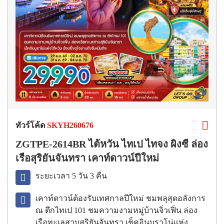
ทัวร์โค้ด
SKYH260676
ZGTPE-2614BR ไต้หวัน ไทเป ไทจง ผิงซี ล่อง
เรือสุริยันจันทรา เคาท์ดาวน์ปีใหม่
ระยะเวลา 5 วัน 3 คืน
เคาท์ดาวน์ต้องรับเทศกาลปีใหม่ ชมพลุสุดอลังการ
ณ ตึกไทเป 101 ชมความงามหมู่บ้านจิ่วเฟิ่น ล่อง
เรือทะเลสาบสุริยันจันทรา เช็คอินบูราโน่แห่ง