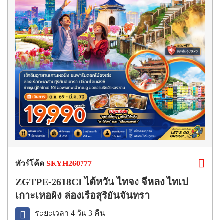
ทัวร์โค้ด
SKYH260777
ZGTPE-2618CI ไต้หวัน ไทจง จีหลง ไทเป
เกาะเหอผิง ล่องเรือสุริยันจันทรา
ระยะเวลา 4 วัน 3 คืน