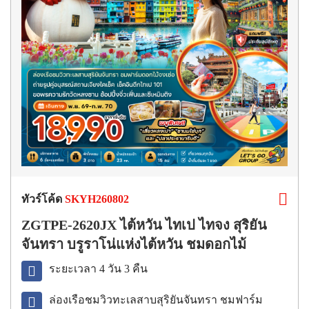
ทัวร์โค้ด
SKYH260802
ZGTPE-2620JX ไต้หวัน ไทเป ไทจง สุริยัน
จันทรา บรูราโน่แห่งไต้หวัน ชมดอกไม้
ระยะเวลา 4 วัน 3 คืน
ล่องเรือชมวิวทะเลสาบสุริยันจันทรา ชมฟาร์ม