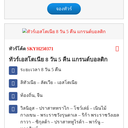
จองทัวร์
ทัวร์โค้ด
SKYH250371
ทัวร์เอสโตเนีย 8 วัน 5 คืน แกรนด์บอลติก
ระยะเวลา 8 วัน 5 คืน
ลิทัวเนีย – ลัตเวีย – เอสโตเนีย
ท้องถิ่น, จีน
วิลนิอุส – ปราสาททราไก – โชว์เล่ย์ – เนินไม้
กางเขน – พระราชวังรุนดาเล – ริก้า พระราชวังเยล
กาวา – ซิกุลด้า – ปราสาททูไรด้า – พาร์นู –