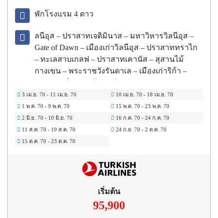
พักโรงแรม
4
ดาว
ลนีอุส – ปราสาทเจดิมินาส – มหาวิหารวิลนีอุส –
Gate of Dawn – เมืองเก่าวิลนีอุส – ปราสาททราไก
– ทะเลสาบเกลฟ – ปราสาทเคานัส – สุสานไม้
กางเขน – พระราชวังรันดาเล – เมืองเก่าริก้า –
พิพิธภัณฑ์กลางแจ้งลัตเวีย – อุทยานแห่งชาติกัวจา
– ถ้ำกัทแมน – ปราสาททูไรดา – แปร์นู – พระราช
3 เม.ย. 70
-
11 เม.ย. 70
10 เม.ย. 70
-
18 เม.ย. 70
วังแคทเดอริก – เมืองเก่าทาลลินน์ – โบสถ์อเล็ก
1 พ.ค. 70
-
9 พ.ค. 70
15 พ.ค. 70
-
23 พ.ค. 70
ซานเดอร์เนฟสกี้ – นั่งเรือเฟอร์รี่ทะเลบอลติก –
2 มิ.ย. 70
-
10 มิ.ย. 70
16 ก.ค. 70
-
24 ก.ค. 70
โบสถ์หินเทมเปอเลียวคิโอ – มหาวิหารอุซเปนสกี้ –
11 ส.ค. 70
-
19 ส.ค. 70
24 ก.ย. 70
-
2 ต.ค. 70
อนุสาวรีย์ซิเบลิอุซ – จัตุรัสรัฐสภา – ตลาดนัดริม
15 ต.ค. 70
-
23 ต.ค. 70
ทะเล – ถนนเอสปลานาดิ
เริ่มต้น
95,900