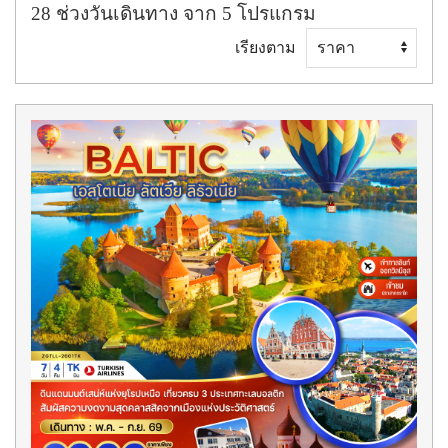
28
ช่วงวันเดินทาง
จาก
5
โปรแกรม
เรียงตาม