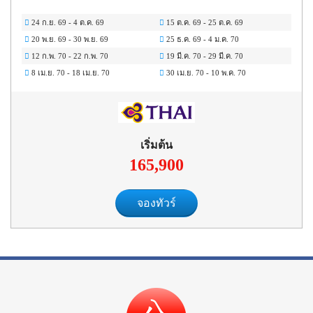
24 ก.ย. 69
-
4 ต.ค. 69
15 ต.ค. 69
-
25 ต.ค. 69
20 พ.ย. 69
-
30 พ.ย. 69
25 ธ.ค. 69
-
4 ม.ค. 70
12 ก.พ. 70
-
22 ก.พ. 70
19 มี.ค. 70
-
29 มี.ค. 70
8 เม.ย. 70
-
18 เม.ย. 70
30 เม.ย. 70
-
10 พ.ค. 70
เริ่มต้น
165,900
จองทัวร์