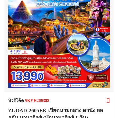
ทัวร์โค้ด
SKYH260388
ZGDAD-2605EK เวียดนามกลาง ดานัง ฮอ
ยอัน บานาฮิลส์ (พักบานาฮิลส์ 1 คืน)