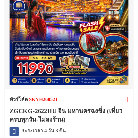
ทัวร์โค้ด
SKYH260521
ZGCKG-2622HU จีน มหานครฉงชิ่ง (เที่ยว
ครบทุกวัน-ไม่ลงร้าน)
ระยะเวลา 4 วัน 3 คืน