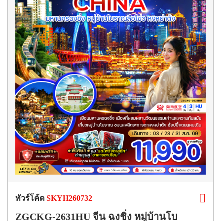
ทัวร์โค้ด
SKYH260732
ZGCKG-2631HU จีน ฉงชิ่ง หมู่บ้านโบ