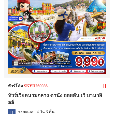
ทัวร์โค้ด
SKYH260086
ทัวร์เวียดนามกลาง ดานัง ฮอยอัน เว้ บานาฮิ
ลล์
ระยะเวลา 4 วัน 3 คืน