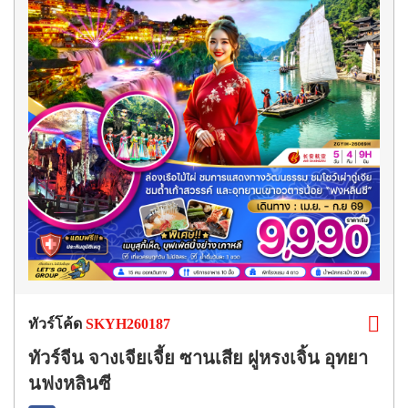
ทัวร์โค้ด
SKYH260187
ทัวร์จีน จางเจียเจี้ย ซานเสีย ฝูหรงเจิ้น อุทยา
นฟงหลินซี