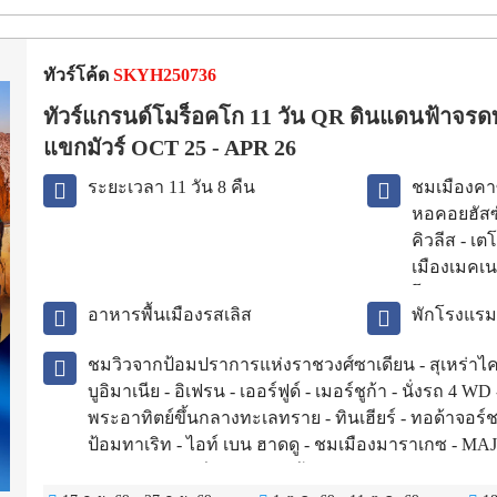
ทัวร์โค้ด
SKYH250736
ทัวร์แกรนด์โมร็อคโก 11 วัน QR ดินแดนฟ้าจร
แขกมัวร์ OCT 25 - APR 26
ระยะเวลา 11 วัน 8 คืน
ชมเมืองคาซ
หอคอยฮัสซัน
คิวลีส - เ
เมืองเมคเ
โวลูบิลิส 
อาหารพื้นเมืองรสเลิส
พักโรงแร
มันซู - ชม
ชมวิวจากป้อมปราการแห่งราชวงศ์ซาเดียน - สุเหร่าไค
บูอิมาเนีย - อิเฟรน - เออร์ฟูด์ - เมอร์ชูก้า - นั่งรถ 4 WD 
พระอาทิตย์ขึ้นกลางทะเลทราย - ทินเฮียร์ - ทอด้าจอร์ช
ป้อมทาเริท - ไอท์ เบน ฮาดดู - ชมเมืองมาราเกซ -
พระราชวังบาเฮียคาซาบลังก้า