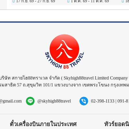
17 ก.ย. 69
-
27 ก.ย. 69
1 ต.ค. 69
-
11 ต.ค. 69
18
บริษัท สกายไฮ88ทราเวล จำกัด
( Skyhigh88travel Limited Company 
รมสาธิต 57 ถ.สุขุมวิท 101/1 แขวงบางจาก เขตพระโขนง กรุงเท
l@gmail.com
@skyhigh88travel
02-398-1133
|
091-8
ตั๋วเครื่องบินภายในประเทศ
ทัวร์ยอดน