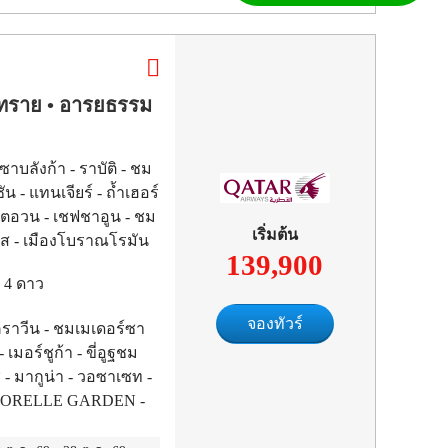
ดทราย • อารยธรรม
าบลังก้า - ราบัติ - ชม
 - แทนเจียร์ - ถ้ำเฮอร์
ตโตอวน - เชฟชาอูน - ชม
เริ่มต้น
นส - เมืองโบราณโรมัน
139,900
- เมคเนส - ชมประตูบับ
ม
4
ดาว
เมืองเฟส
จองทัวร์
ราวีน - ชมเมเดอร์ซา
- เมอร์ชูก้า - ขี่อูฐชม
 - มากูน่า - วอซาเซท -
 MAJORELLE GARDEN -