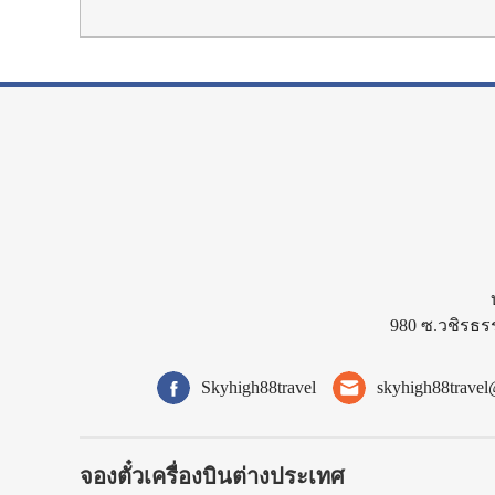
980 ซ.วชิรธร
Skyhigh88travel
skyhigh88trave
จองตั๋วเครื่องบินต่างประเทศ