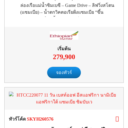
ล่องเรือแม่น้ำซิมเบซี – Game Drive – ลิฟวิ่งสโตน
(แซมเบีย) – น้ำตกวิคตอเรียฝั่งแซมเบีย “ขึ้น
เฮลิคอปเตอร์ชมน้ำตกวิคตอเรีย – พิเศษกิจกรรม
Walk with Lion” วินด์ฮุก (นามิเบีย ) – 4WD ทะเล
ทรายนามิบ – สวาคัมมุนด์ – หุบเขาพระจันทร์ –
วาลวิสเบย์ – ล่องเรือสู่เกาะแมวน้ำ
เริ่มต้น
279,900
จองทัวร์
ทัวร์โค้ด
SKYH260576