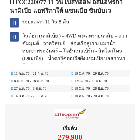
HTCC220077 11 วัน เบสท์ออฟ อีสแอฟริกา
นามิเบีย แอฟริกาใต้ แซมเบีย ซิมบับเว
ระยะเวลา 11 วัน 8 คืน
วินด์ฮุก (นามิเบีย ) – 4WD ทะเลทรายนามิบ – สวา
คัมมุนด์ - วาลวิสเบย์ – ล่องเรือสู่เกาะแมวน้ำ
หุบเขาพระจันทร์ – โจฮันเนสเบิร์ก - ลิฟวิ่งสโตน
(แซมเบีย) – น้ำตกวิคตอเรียฝั่งแซมเบีย บอสวานา -
โชเบ้ - ล่องเรือแม่น้ำซิมเบซี – Game Drive –
ซิมบับเว (พักค้าง 2 คืน) ล่องเรือชมพระอาทิตย์ตก –
11 ก.พ. 70
-
21 ก.พ. 70
19 มี.ค. 70
-
29 มี.ค. 70
น้ำตกวิคตอเรีย (ซิมบับเว) “ขึ้นเฮลิคอปเตอร์ชม
8 เม.ย. 70
-
18 เม.ย. 70
1 พ.ค. 70
-
11 พ.ค. 70
น้ำตกวิคตอเรีย – พิเศษกิจกรรม Walk with Lion”
27 พ.ค. 70
-
6 มิ.ย. 70
18 มิ.ย. 70
-
28 มิ.ย. 70
16 ก.ค. 70
-
26 ก.ค. 70
10 ส.ค. 70
-
20 ส.ค. 70
เริ่มต้น
279,900