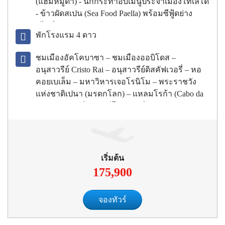
(แฮมหมูดำ) - นกกระทาอบเมนูประจำเมืองโทเลโด้
- ข้าวผัดสเปน (Sea Food Paella) พร้อมซีฟู้ดย่าง
สไตล์กาตาลุนย่า - เมนูหมูหันสเปนเลิศรส
พักโรงแรม
4
ดาว
ชมเมืองอัคโคบาซา – ชมเมืองออบิโดส –
อนุสาวรีย์ Cristo Rai – อนุสาวรีย์ดิสคัฟเวอรี่ – หอ
คอยเบเล็ม – มหาวิหารเจอโรนิโม – พระราชวัง
แห่งชาติเปนา (มรดกโลก) – แหลมโรก้า (Cabo da
Roca) – ย่านเมืองเก่าอีโวร่า – เมืองเก่าเซวิญ่า – สุ
เหร่าคอร์โดบา – ปูเอร์ตา เด บิซากรา – มหาวิหาร
โทเลโด้ – พระราชวังหลวงมาดริด – ย่านพลาซ่า
มายอร์ – สะพานส่งน้ำโรมันแห่งเซโกเบีย – วิหาร
แม่พระแห่งเสาศักดิ์สิทธิ์ – ย่านคาตาลุนย่า – คาซา
เริ่มต้น
มิล่า – สนามฟุตบอลคัมป์ นู
175,900
จองทัวร์