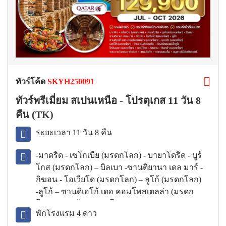
ทัวร์โค้ด
SKYH250091
ทัวร์พรีเมี่ยม สเปนเหนือ - โปรตุเกส 11 วัน 8
คืน (TK)
ระยะเวลา 11 วัน 8 คืน
-มาดริด - เซโกเบีย (มรดกโลก) - บายาโดริด - บูร์
โกส (มรดกโลก) – บิลเบา -ซานติยานา เดล มาร์ -
กิฆอน - โอเวียโด (มรดกโลก) – ลูโก้ (มรดกโลก)
-ลูโก้ – ซานดิเอโก้ เดอ คอมโพสเตลล่า (มรดก
โลก) – บราก้า (มรดกโลก)
พักโรงแรม
4
ดาว