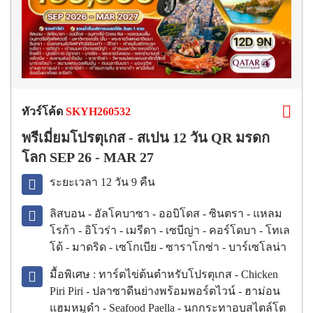
ทัวร์โค้ด
SKYH260532
พรีเมี่ยมโปรตุเกส - สเปน 12 วัน QR มรดก
โลก SEP 26 - MAR 27
ระยะเวลา 12 วัน 9 คืน
ลิสบอน - อัลโคบาซา - ออบิโดส - ซินตรา - แหลม
โรก้า - อิโวร่า - เมรีดา - เซบีญ่า - คอร์โดบา - โทเล
โด้ - มาดริด - เซโกเบีย - ซาราโกซ่า - บาร์เซโลน่า
มื้อพิเศษ : ทาร์ตไข่ต้นตำหรับโปรตุเกส - Chicken
Piri Piri - ปลาซาดีนย่างพร้อมพอร์ตไวน์ - ฮาม่อน
แฮมหมูดำ - Seafood Paella - นกกระทาอบสไตล์โต