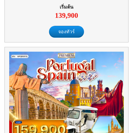
เริ่มต้น
139,900
จองทัวร์