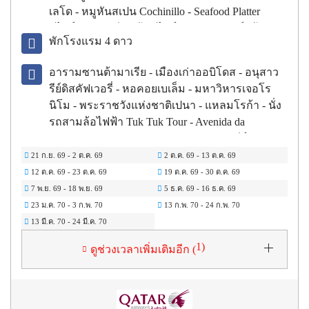
เลโด - หมูหันสเปน Cochinillo - Seafood Platter
สไตล์คันตาเบรีย พร้อมไวน์ขาว - ดินเนอร์พร้อมชม
พักโรงแรม
4
ดาว
ระบำฟลาเมงโก
อารามซานต้ามาเรีย - เมืองเก่าออบิโดส - อนุสาว
รีย์ดิสคัฟเวอรี่ - หอคอยเบเล็ม - มหาวิหารเจอโร
นิโม - พระราชวังแห่งชาติเปนา - แหลมโรก้า - นั่ง
รถสามล้อไฟฟ้า Tuk Tuk Tour - Avenida da
Liberdade - สะพาน 25 เมษายน - อนุสาวรีย์ Cristo
Rai - จัตุรัสกิรัลโด้ - วิหารกระดูกแห่งเมืองอีโวร่า -
21 ก.ย. 69
-
2 ต.ค. 69
2 ต.ค. 69
-
13 ต.ค. 69
พลาซา เด เอสปันญา เมรีดา - โรงละครโรมันเมรี
12 ต.ค. 69
-
23 ต.ค. 69
19 ต.ค. 69
-
30 ต.ค. 69
ดา - พลาซ่าเดอเอสปานา เซบีญ่า - มหาวิหารเซ
7 พ.ย. 69
-
18 พ.ย. 69
5 ธ.ค. 69
-
16 ธ.ค. 69
บีญ่า - สะพานโรมันคอร์โดบา - หอคอยคาลาฮอร์
23 ม.ค. 70
-
3 ก.พ. 70
13 ก.พ. 70
-
24 ก.พ. 70
รา - สุเหร่าคอร์โดบา - Puerta de la Bisagra - ป้อมอัล
13 มี.ค. 70
-
24 มี.ค. 70
กาซาร์ - มหาวิหารแห่งโทเลโด้ - พระราชวังหลวง
1
)
ดูช่วงเวลาเพิ่มเติมอีก (
มาดริด - พลาซ่า มายอร์ - ปูเอต้าเดลซอล - สนาม
ฟุตบอลซานเตียโก้เบอร์นาบิล - สะพานส่งน้ำโรมัน
เซโกเบีย - มหาวิหารซานตามาเรียแห่งเซโกเบีย -
มหาวิหารแม่พระแห่งเสาศักดิ์สิทธิ์ - จัตุรัสปิลาร์ -