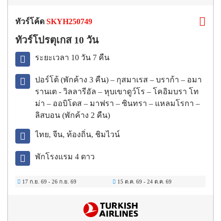
ทัวร์โค้ด
SKYH250749
ทัวร์โปรตุเกส 10 วัน
ระยะเวลา 10 วัน 7 คืน
ปอร์โต้ (พักค้าง 3 คืน) – กุสมาเรส – บราก้า – อมา
รานเต - วิลลารีอัล – หุบเขาดูว์โร – โคอิมบรา โท
ม่า – ออบิโดส – มาฟรา – ซินทรา – แหลมโรกา –
ลิสบอน (พักค้าง 2 คืน)
ไทย, จีน, ท้องถิ่น, ชิมไวน์
พักโรงแรม
4
ดาว
17 ก.ย. 69
-
26 ก.ย. 69
15 ต.ค. 69
-
24 ต.ค. 69