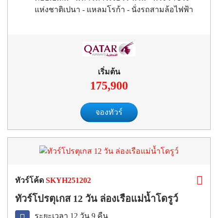
แห่งชาติเปนา - แหลมโรก้า - นั่งรถสามล้อไฟฟ้า
Tuk Tuk Tour - Avenida da Liberdade - สะพาน 25
เมษายน - จัตุรัสกิรัลโด้ - วิหารกระดูกแห่งเมืองอีโว
ร่า - พลาซา เด เอสปันญา เมรีดา - โรงละครโรมัน
เมรีดา - พลาซ่าเดอเอสปานา เซบีญ่า - มหาวิหาร
เซบีญ่า - สะพานโรมันคอร์โดบา - หอคอยคาลาฮ
เริ่มต้น
อร์รา - สุเหร่าคอร์โดบา - Puerta de la Bisagra - ป้อ
175,900
มอัลกาซาร์ - มหาวิหารแห่งโทเลโด้ - พระราชวัง
หลวงมาดริด - พลาซ่า มายอร์ - ปูเอต้าเดลซอล -
จองทัวร์
สนามฟุตบอลซานเตียโก้เบอร์นาบิล - สะพานส่งน้ำ
โรมันเซโกเบีย - มหาวิหารซานตามาเรียแห่งเซโก
เบีย - มหาวิหารแม่พระแห่งเสาศักดิ์สิทธิ์ - จัตุรัสปิ
ลาร์ - สนามฟุตบอลคัมป์นู - คาซา มิลา - จัตุรัสกา
ตาลุญญา - ถนนลารัมบลา - มองต์จูอิค - ซากราด้า
ฟามิเลียร์ - La Roca Village
ทัวร์โค้ด
SKYH251202
ทัวร์โปรตุเกส 12 วัน ล่องเรือแม่น้ำโดรูว์
ระยะเวลา 12 วัน 9 คืน