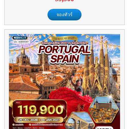
จองทัวร์