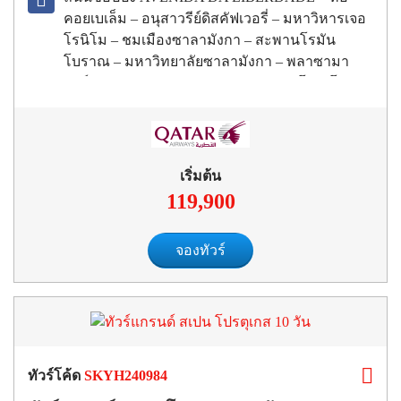
คอยเบเล็ม – อนุสาวรีย์ดิสคัฟเวอรี่ – มหาวิหารเจอ
โรนิโม – ชมเมืองซาลามังกา – สะพานโรมัน
โบราณ – มหาวิทยาลัยซาลามังกา – พลาซามา
ยอร์ – วิหารเก่าซาลามังกา – อาวิลา – โทเลโด – ปู
เอร์ตา เด บิซากรา – ป้อมอัลกาซาร์ – มหาวิหาร
แห่งโทเลโด้ – สนามฟุตบอลซานเตียโก้เบอร์นาบิล
– พระราชวังหลวง – พลาซ่ามายอร์ – เซโกเบีย –
สะพานส่งน้ำโรมัน – วิหารแม่พระแห่งเสาศักดิ์สิทธิ์
เริ่มต้น
– ช้อปปิ้ง LA ROCA VILLAGE – วิหารซากราด้า
119,900
แฟมิเลีย – สนามฟุตบอลคัมป์นู – ถนนลารัมบรา
จองทัวร์
ทัวร์โค้ด
SKYH240984