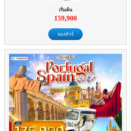
สนามฟุตบอลคัมป์นู - คาซา มิลา - จัตุรัสกาตาลุ
เริ่มต้น
ญญา - ถนนลารัมบลา - มองต์จูอิค - ซากราด้า ฟา
159,900
มิเลียร์ - La Roca Village
จองทัวร์