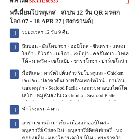
ทัวร์โค้ด
SKYH260533
พรีเมี่ยมโปรตุเกส - สเปน 12 วัน QR มรดก
โลก 07 - 18 APR 27 [สงกรานต์]
ระยะเวลา 12 วัน 9 คืน
ลิสบอน - อัลโคบาซา - ออบิโดส - ซินตรา - แหลม
โรก้า - อิโวร่า - เมรีดา - เซบีญ่า - คอร์โดบา - โทเล
โด้ - มาดริด - เซโกเบีย - ซาราโกซ่า - บาร์เซโลน่า
มื้อพิเศษ : ทาร์ตไข่ต้นตำหรับโปรตุเกส - Chicken
Piri Piri - ปลาซาดีนย่างพร้อมพอร์ตไวน์ - ฮาม่อน
แฮมหมูดำ - Seafood Paella - นกกระทาอบสไตล์โต
เลโด - หมูหันสเปน Cochinillo - Seafood Platter
สไตล์คันตาเบรีย พร้อมไวน์ขาว - ดินเนอร์พร้อมชม
พักโรงแรม
4
ดาว
ระบำฟลาเมงโก
อารามซานต้ามาเรีย - เมืองเก่าออบิโดส -
อนุสาวรีย์ Cristo Rai - อนุสาวรีย์ดิสคัฟเวอรี่ - หอ
คอยเบเล็ม - มหาวิหารเจอโร นิโม - พระราชวัง