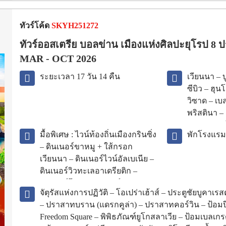
ทัวร์โค้ด
SKYH251272
ทัวร์ออสเตรีย บอลข่าน เมืองแห่งศิลปะยุโรป 8 ป
MAR - OCT 2026
ระยะเวลา 17 วัน 14 คืน
เวียนนา – 
ซีบิว – ฮุน
วิซาด – เบ
พริสตินา –
ติรานา – ช
มื้อพิเศษ : ไวน์ท้องถิ่นเมืองกรินซิ่ง
พักโรงแร
บุดวา – เค
– ดินเนอร์ขาหมู + ใส้กรอก
ซาราเยโว
เวียนนา – ดินเนอร์ไวน์อัลเบเนีย –
ดินเนอร์วิวทะเลอาเดรียติก –
ดินเนอร์โรมันบูคาเรสต์
จัตุรัสแห่งการปฏิวัติ – โอเปร่าเฮ้าส์ – ประตูชัยบูคาเร
– ปราสาทบราน (แดรกคูล่า) – ปราสาทคอร์วิน – ป้อมปี
Freedom Square – พิพิธภัณฑ์ยูโกสลาเวีย – ป้อมเบล