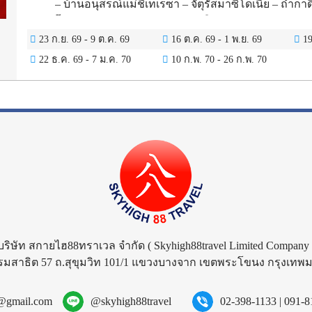
– บ้านอนุสรณ์แม่ชีเทเรซา – จัตุรัสมาซิโดเนีย – ถ้ำกา
โว – อารามเพช (UNESCO) – เมืองพริซเรน – จัตุรัสเชเด
เลบี – วิหารพระแม่แห่งลเยวิส – จัตุรัสสแกนเดอร์เบก – 
23 ก.ย. 69
-
9 ต.ค. 69
16 ต.ค. 69
-
1 พ.ย. 69
19
พีระมิดติรานา – ปราสาทครูจา – ป้อมโรซาฟา – ทะเ
22 ธ.ค. 69
-
7 ม.ค. 70
10 ก.พ. 70
-
26 ก.พ. 70
วิหารแห่งการฟื้นฟูคริสต์ – เมืองเก่าบุดวา – รูปปั้นบัลเล
เตอร์ – มหาวิหารเซนต์ลุค – ตลาดเทปาโมสตาร์ – สะ
Sacred Heart – มัสยิดจักรพรรดิ – สะพานปรินซิป – พร
ถนนริงสตราสเซอ – สวนสาธารณะสตัดปาร์ค – ห้าง Par
บริษัท สกายไฮ88ทราเวล จำกัด
( Skyhigh88travel Limited Company 
รมสาธิต 57 ถ.สุขุมวิท 101/1 แขวงบางจาก เขตพระโขนง กรุงเท
l@gmail.com
@skyhigh88travel
02-398-1133
|
091-8