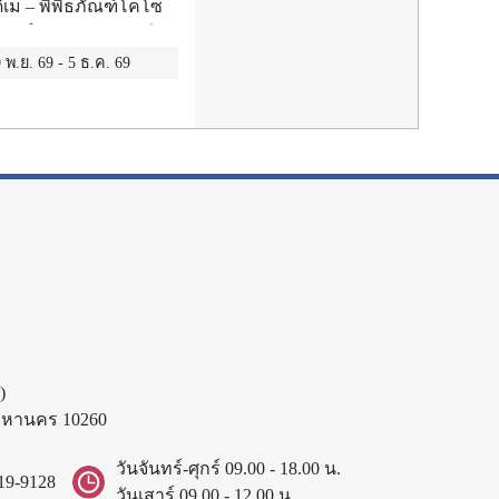
ดิเม – พิพิธภัณฑ์โคโซ
อร์แวน – มัสยิดซูซี เซ
พิพิธภัณฑ์บังค์อาร์ต –
 พ.ย. 69
-
5 ธ.ค. 69
ลสาบชโคเดอร์ – มหา
่ต์บัดวา – เมืองเก่าเค
พานโมสตาร์ – โบสถ์
ะราชวังโฮฟบวร์ก –
ndorf Outlet
)
พมหานคร 10260
วันจันทร์-ศุกร์ 09.00 - 18.00 น.
19-9128
วันเสาร์ 09.00 - 12.00 น.