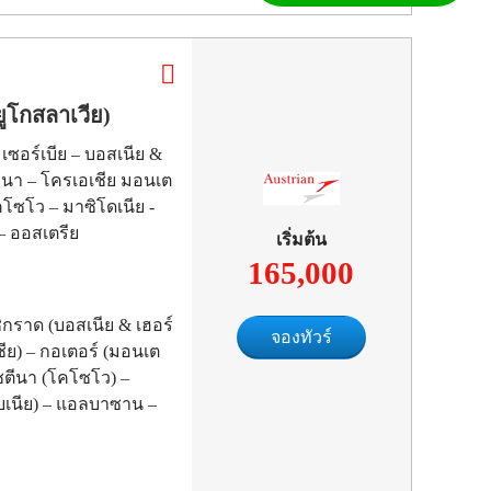
ยูโกสลาเวีย)
 เซอร์เบีย – บอสเนีย &
ีนา – โครเอเชีย มอนเต
โซโว – มาซิโดเนีย -
– ออสเตรีย
เริ่มต้น
165,000
ชิกราด (บอสเนีย & เฮอร์
จองทัวร์
ีย) – กอเตอร์ (มอนเต
ชตีนา (โคโซโว) –
เบเนีย) – แอลบาซาน –