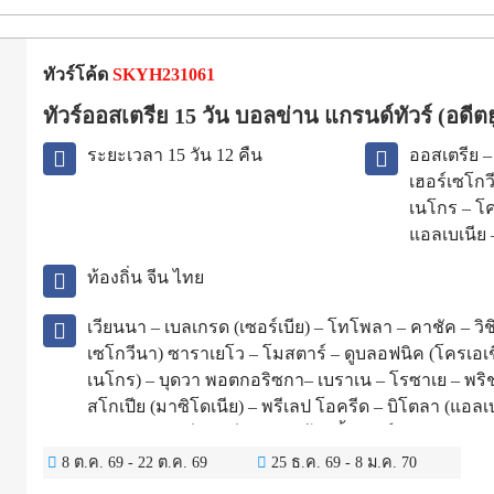
ทัวร์โค้ด
SKYH231061
ทัวร์ออสเตรีย 15 วัน บอลข่าน แกรนด์ทัวร์ (อดีต
ระยะเวลา 15 วัน 12 คืน
ออสเตรีย –
เฮอร์เซโกว
เนโกร – โค
แอลเบเนีย 
ท้องถิ่น จีน ไทย
เวียนนา – เบลเกรด (เซอร์เบีย) – โทโพลา – คาชัค – วิ
เซโกวีนา) ซาราเยโว – โมสตาร์ – ดูบลอฟนิค (โครเอเช
เนโกร) – บุดวา พอตกอริซกา– เบราเน – โรซาเย – พริ
สโกเปีย (มาซิโดเนีย) – พรีเลป โอครีด – บิโตลา (แอล
ติรานา – ครูเปีย – เวียนนา – ช้อปปิ้งเอาท์เลต
8 ต.ค. 69
-
22 ต.ค. 69
25 ธ.ค. 69
-
8 ม.ค. 70