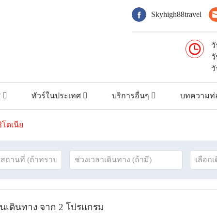
Skyhigh88travel
ว
ว
ว
ศ
ทัวร์ในประเทศ
บริการอื่นๆ
บทความท่อ
ิโดเนีย
ันเดินทาง
จาก
2
โปรแกรม