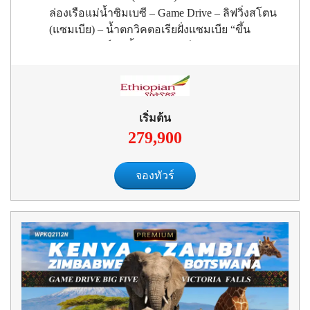
ล่องเรือแม่น้ำซิมเบซี – Game Drive – ลิฟวิ่งสโตน
(แซมเบีย) – น้ำตกวิคตอเรียฝั่งแซมเบีย “ขึ้น
เฮลิคอปเตอร์ชมน้ำตกวิคตอเรีย – พิเศษกิจกรรม
Walk with Lion” วินด์ฮุก (นามิเบีย ) – 4WD ทะเล
ทรายนามิบ – สวาคัมมุนด์ – หุบเขาพระจันทร์ –
วาลวิสเบย์ – ล่องเรือสู่เกาะแมวน้ำ
เริ่มต้น
279,900
จองทัวร์