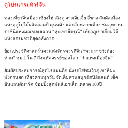
ดูโปรแกรมทัวร์จีน
ท่องเที่ยวจีนเมือง เซี่ยงไฮ้ เฉิงตู จางเจียเจี้ย อี้ชาง สัมผัสเมือง
แห่งฤดูใบไม้ผลิตลอดปี คุนหมิง และอีกหลายเมือง ชมอุทยาน
ราชินีแห่งมณฑลเสฉวน “หุบเขาสี่ดรุณี” เที่ยวภูเขาเยี่ยมวิถี
แห่งธรรมชาติสุดอลังการ
ย้อนประวัติศาสตร์นครแห่งจักรพรรดิจีน “พระราชวังต้อง
ห้าม” ชม 1 ใน 7 สิ่งมหัศจรรย์ของโลก “กำแพงเมืองจีน”
สัมผัสประสบการณ์สุดโรแมนติก นั่งรถไฟชมวิวภูเขาหิมะ
มังกรหยก เที่ยวครบทุกวัน จัดเต็มสวนสนุกดิสนีย์แลนด์ เช็ค
อินแลนด์มาร์ค ช้อปปิ้งสุดมันส์เอาเล็ต ,ตลาด 100ปี