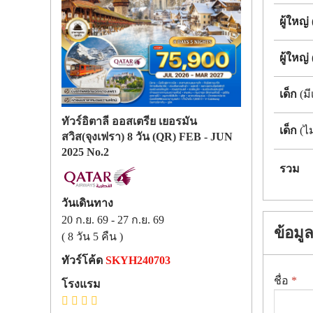
ผู้ใหญ่
ผู้ใหญ่
เด็ก
(มี
ทัวร์อิตาลี ออสเตรีย เยอรมัน
เด็ก
(ไม
สวิส(จุงเฟรา) 8 วัน (QR) FEB - JUN
2025 No.2
รวม
วันเดินทาง
20 ก.ย. 69
-
27 ก.ย. 69
ข้อมูล
(
8 วัน 5 คืน
)
ทัวร์โค้ด
SKYH240703
ชื่อ
*
โรงแรม