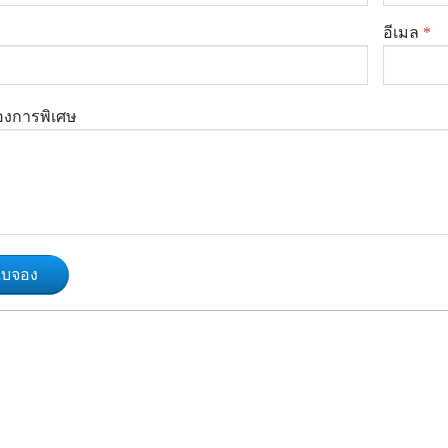
อีเมล
*
องการพิเศษ
ใบจอง