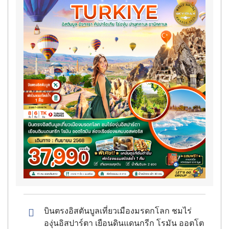
บินตรงอิสตันบูลเที่ยวเมืองมรดกโลก ชมไร่
องุ่นอิสปาร์ตา เยือนดินแดนกรีก โรมัน ออตโต