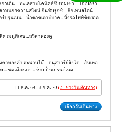
์ชเทสกาเด้น – ทะเลสาบโคนิคส์ซี รอมเซา – โอเบอรา
าสาทนอยชวานสไตน์ อินซ์บรูกซ์ – ลิกเทนสไตน์ –
เทอร์บรุนเนน – น้ำตกชเตาบ์บาค - นั่งรถไฟพิชิตยอด
ลิศ เมนูพิเศษ...สวิสฯฟองดู
หลังคาทองคำ สะพานไม้ – อนุสาวรีย์สิงโต – อินเทอ
ริค – ชมเมืองเก่า – ช้อปปิ้งแบรนด์เนม
11 ส.ค. 69 - 3 ก.ค. 70
(21 ช่วงวันเดินทาง)
เลือกวันเดินทาง