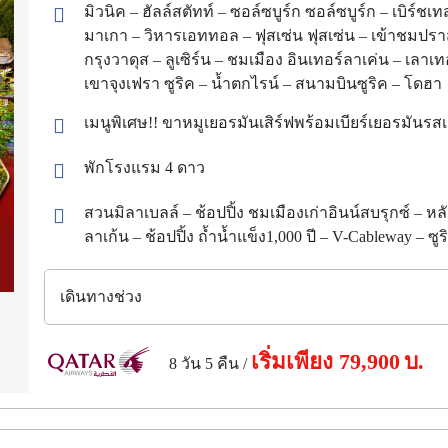
มิวนิค – ฮัลล์สตัทท์ – ซอล์ซบูร์ก ซอล์ซบูร์ก – เบิร
มาเกา – วิหารเอททอล – ฟุสเซ่น ฟุสเซ่น – เข้าชมปร
กรุงวาดุส – ลูเซิร์น – ชมเมือง อินเทอร์ลาเค่น – เลา
เขาจุงเฟรา ซูริค – น้ำตกไรน์ – สนามบินซูริค – โดฮา
เมนูพิเศษ!! ขาหมูเยอรมันเสิร์ฟพร้อมเบียร์เยอรมันรสเ
พักโรงแรม
4
ดาว
สวนมิลาเบลล์ – ช้อปปิ้ง ชมเมืองเก่าอินน์สบรุกซ์ – 
ลาเก้น – ช้อปปิ้ง ถ้ำน้ำแข็ง1,000 ปี – V-Cableway – ซู
เดินทางช่วง
เริ่มเพียง
79,900
บ.
8 วัน 5 คืน
/