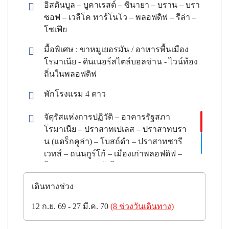
อิสตันบูล – บูคาเรสต์ – ซินายา – บราน – บรา
ซอฟ – เวลีโค ทาร์โนโว – พลอฟดิฟ – รีล่า –
โซเฟีย
มื้อพิเศษ : ขาหมูเยอรมัน / อาหารพื้นเมือง
โรมาเนีย - ดินเนอร์สไตล์บอลข่าน - ไวน์ท้อง
ถิ่นในพลอฟดิฟ
พักโรงแรม
4
ดาว
จัตุรัสแห่งการปฏิวัติ – อาคารรัฐสภา
โรมาเนีย – ปราสาทเปเลส – ปราสาทบรา
น (แดร็กคูล่า) – โบสถ์ดำ – ปราสาทซารี
เวทส์ – ถนนกูร์โก้ – เมืองเก่าพลอฟดิฟ –
โรงละครกลางแจ้งโรมัน – สุเหร่า
Dzhumaya Mosque – อารามรีล่า (มรดก
เดินทางช่วง
โลก) – พิพิธภัณฑ์แห่งชาติบัลแกเรีย –
มหาวิหารอเล็กซานเดอร์ เนฟสกี – โบสถ์
12 ก.ย. 69 - 27 มี.ค. 70
(8 ช่วงวันเดินทาง)
ยิวโซเฟีย – พระราชวังบัทเทนเบิร์ก – จัตุ
รัสบัทเทนเบิร์ก