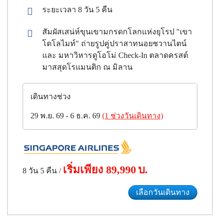
ระยะเวลา 8 วัน 5 คืน
สัมผัสเสน่ห์ขุนเขามกรดกโลกแห่งยุโรป "เขา
โดโลไมท์" ถ่ายรูปคู่ปราสาทนอยชวานไตน์
และ มหาวิหารดูโอโม่ Check-In ตลาดครสต์
มาสสุดโรแมนติก ณ มิลาน
เดินทางช่วง
29 พ.ย. 69 - 6 ธ.ค. 69
(1 ช่วงวันเดินทาง)
เริ่มเพียง
89,990
บ.
8 วัน 5 คืน
/
เลือกวันเดินทาง