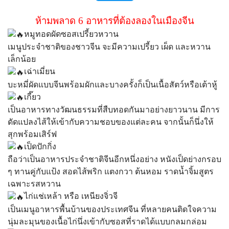
ห้ามพลาด 6 อาหารที่ต้องลองในเมืองจีน
หมูทอดผัดซอสเปรี้ยวหวาน
เมนูประจำชาติของชาวจีน จะมีความเปรี้ยว เผ็ด และหวาน
เล็กน้อย
เฉ่าเมี่ยน
บะหมี่ผัดแบบจีนพร้อมผักและบางครั้งก็เป็นเนื้อสัตว์หรือเต้าหู้
เกี๊ยว
เป็นอาหารทางวัฒนธรรมที่สืบทอดกันมาอย่างยาวนาน มีการ
ดัดแปลงไส้ให้เข้ากับความชอบของแต่ละคน จากนั้นก็นึ่งให้
สุกพร้อมเสิร์ฟ
เป็ดปักกิ่ง
ถือว่าเป็นอาหารประจำชาติจีนอีกหนึ่งอย่าง หนังเป็ดย่างกรอบ
ๆ ทานคู่กับแป้ง สอดไส้พริก แตงกวา ต้นหอม ราดน้ำจิ้มสูตร
เฉพาะรสหวาน
ไก่แช่เหล้า หรือ เหนียงจิ่วจี
เป็นเมนูอาหารพื้นบ้านของประเทศจีน ที่หลายคนติดใจความ
นุ่มละมุนของเนื้อไก่นึ่งเข้ากับซอสที่ราดได้แบบกลมกล่อม