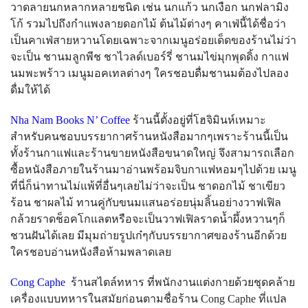
วาดลายนกหลากหลายชนิด เช่น นกแก้ว นกเงือก นกฟลามิง
โก้ รวมไปถึงกำแพงลายดอกไม้ ต้นไม้ต่างๆ คาเฟ่นี้ได้ชื่อว่า
เป็นคาเฟ่สายหวานโดยเฉพาะจากเมนูอร่อยเด็ดของร้านไม่ว่า
จะเป็น ชานมลูกพีช ชาไวลด์เบอร์รี่ ชานมไข่มุกพุดดิ้ง กาแฟ
นมพะพร้าว เมนูมอคเทลต่างๆ ใครชอบดื่มชานมต้องไปลอง
ดื่มให้ได้
Nha Nam Books N’ Coffee
ร้านนี้ตั้งอยู่ที่โฮจิมินห์เหมาะ
สำหรับคนชอบบรรยากาศร้านหนังสือมากๆเพราะร้านนี้เป็น
ทั้งร้านกาแฟและร้านขายหนังสือขนาดใหญ่ จึงสามารถเลือก
ซื้อหนังสือภายในร้านมาอ่านพร้อมจิบกาแฟหอมๆไปด้วย เมนู
ที่นี่ก็น่าทานไม่แพ้ที่อื่นๆเลยไม่ว่าจะเป็น ชาดอกไม้ ชาเขียว
ร้อน ชาผลไม้ ทานคู่กับขนมแสนอร่อยนุ่มลิ้นอย่างวาฟเฟิล
กล้วยราดช็อคโกแลตหรือจะเป็นวาฟเฟิลราดน้ำผึ้งหวานๆก็
ชวนฝันได้เลย มีมุมถ่ายรูปเก๋ๆกับบรรยากาศของร้านอีกด้วย
ใครชอบอ่านหนังสือห้ามพลาดเลย
Cong Caphe
ร้านสไตล์ทหาร ที่พนักงานแต่งกายด้วยชุดคล้าย
เครื่องแบบทหารในสมัยก่อนตามชื่อร้าน Cong Caphe ที่แปล