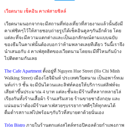
เวียดนาม เช็คอิน คาเฟ่สายชิลล์
เวียดนามนอกจากจะมีสถานที่ท่องเที่ยวที่สวยงามแล้วนั้นยังมี
คาเฟ่ชิคๆไว้ให้สายชอบถ่ายรูปได้เช็คอินคูลๆกันอีกด้วย โดย
แต่ละที่จะมีความแตกต่างและเป็นเอกลักษณ์ตามแบบฉบับ
ของธีมในคาเฟ่นั้นต้องบอกว่าห้ามพลาดเลยทีเดียว วันนี้เราจึง
นำเสนอกับ 4 คาเฟ่สุดฮิตของเวียดนามโดยจะมีที่ไหนกันบ้าง
ไปติดตามกันเลย
The Cafe Apartment
ตั้งอยู่ที่ Nguyen Hue Street (Ho Chi Minh
Walking Street) เมืองโฮจิมินห์ ประเทศเวียดนาม เป็นอพาร์ทเม
นท์เก่า 9 ชั้น จะมีบันไดวนและลิฟท์คอยให้บริการแต่ลิฟท์จะ
เสียค่าขึ้นประมาณ 4 บาท แต่ละชั้นจะมีร้านที่หลากหลายไล่
เรียงกันทั้งร้านเสื้อผ้า ร้านเสริมสวย ร้านขายชาอังกฤษ และ
แน่นอนว่าต้องมีร้านคาเฟ่สวยๆบรรยากาศดีๆให้ทุกคนได้
ดื่มด่ำรสกาแฟไปพร้อมๆกับวิวที่สบายตาด้วยนั่นเอง
Tròn Bistro
ภายในร้านตกแต่งสไตล์ทรอปิคอลด้วยกำแพงภาพ