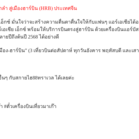
าลำ สู่เมืองฮาร์บิน (HRB) ประเทศจีน
อ็กซ์ มั่นใจว่าจะสร้างความตื่นตาตื่นใจให้กับแฟนๆ แอร์เอเชียได้
อ็กซ์ พร้อมให้บริการบินตรงสู่ฮาร์บิน ด้วยเครื่องบินแอร์บัส เอ
ายปีถึงต้นปี 2568 ได้อย่างดี
ือง-ฮาร์บิน” (3 เที่ยวบินต่อสัปดาห์ ทุกวันอังคาร พฤหัสบดี และเสาร
อื่นๆ กับสกายไฮ88ทราเวล ได้เลยค่ะ
า #ตั๋วเครื่องบินเที่ยวมาเก๊า