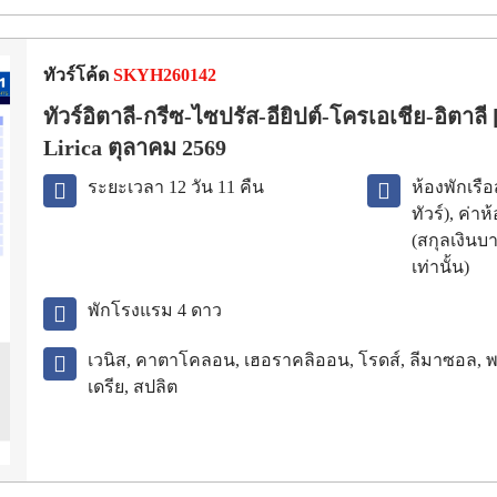
ทัวร์โค้ด
SKYH260142
ทัวร์อิตาลี-กรีซ-ไซปรัส-อียิปต์-โครเอเชีย-อิตาล
Lirica ตุลาคม 2569
ระยะเวลา 12 วัน 11 คืน
ห้องพักเรื
ทัวร์), ค่า
(สกุลเงิน
เท่านั้น)
พักโรงแรม
4
ดาว
เวนิส, คาตาโคลอน, เฮอราคลิออน, โรดส์, ลีมาซอล, พ
เดรีย, สปลิต