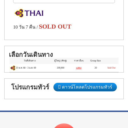
เซลฟอสส์ ขับสโนว์โมบิลธารน้ำแข็งแลง
โจกุล – เรคยาวิค - โบสถ์ฮัลลกรีมสคิร์ค
ยา - เพอร์ลัน - แช่น้ำแร่บลูลากูน
SOLD OUT
10 วัน 7 คืน
/
เลือกวันเดินทาง
วันที่เดินทาง
ผู้ใหญ่
(พักคู่)
ราคาอื่นๆ
Group Size
25 ธ.ค. 68
-
3 ม.ค. 69
209,900
แสดง
20
Sold Out
โปรแกรมทัวร์
ดาวน์โหลดโปรแกรมทัวร์